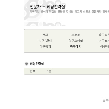
전체
프로토
축구승
농구승5패
축구스페셜
야구스
야구랭킹
축구매치
야구매
번호
구분
등록