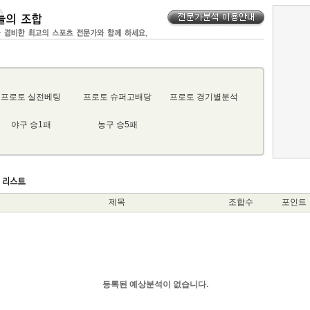
프로토 실전베팅
프로토 슈퍼고배당
프로토 경기별분석
야구 승1패
농구 승5패
제목
조합수
포인트
등록된 예상분석이 없습니다.